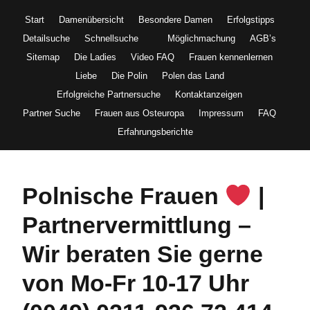
Start
Damenübersicht
Besondere Damen
Erfolgstipps
Detailsuche
Schnellsuche
Möglichmachung
AGB’s
Sitemap
Die Ladies
Video FAQ
Frauen kennenlernen
Liebe
Die Polin
Polen das Land
Erfolgreiche Partnersuche
Kontaktanzeigen
Partner Suche
Frauen aus Osteuropa
Impressum
FAQ
Erfahrungsberichte
Polnische Frauen
|
Partnervermittlung –
Wir beraten Sie gerne
von Mo-Fr 10-17 Uhr