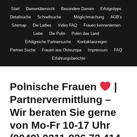
Start
Damenübersicht
Besondere Damen
Erfolgstipps
Detailsuche
Schnellsuche
Möglichmachung
AGB’s
Sitemap
Die Ladies
Video FAQ
Frauen kennenlernen
Liebe
Die Polin
Polen das Land
Erfolgreiche Partnersuche
Kontaktanzeigen
Partner Suche
Frauen aus Osteuropa
Impressum
FAQ
Erfahrungsberichte
Polnische Frauen
|
Partnervermittlung –
Wir beraten Sie gerne
von Mo-Fr 10-17 Uhr