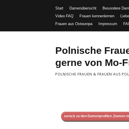
Start
Damenübersicht
Besondere Da
Video FAQ
Frauen kennenlernen
Lieb
Frauen aus Osteuropa
Impressum
FA
Polnische Fra
gerne von Mo-Fr
POLNISCHE FRAUEN & FRAUEN AUS POLE
zurück zu den Damenprofilen ‚Damen m