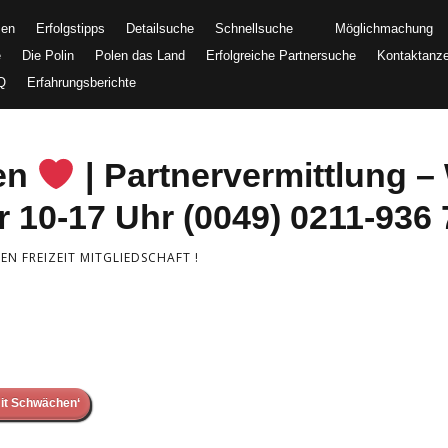
men
Erfolgstipps
Detailsuche
Schnellsuche
Möglichmachung
e
Die Polin
Polen das Land
Erfolgreiche Partnersuche
Kontaktanz
Q
Erfahrungsberichte
uen
| Partnervermittlung – 
 10-17 Uhr (0049) 0211-936 
N FREIZEIT MITGLIEDSCHAFT !
it Schwächen‘