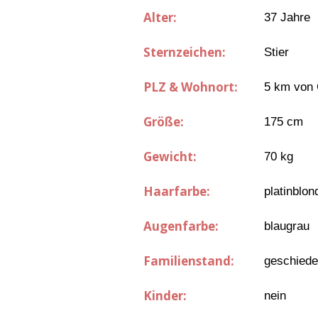
Alter:
37 Jahre
Sternzeichen:
Stier
PLZ & Wohnort:
5 km von
Größe:
175 cm
Gewicht:
70 kg
Haarfarbe:
platinblon
Augenfarbe:
blaugrau
Familienstand:
geschied
Kinder:
nein