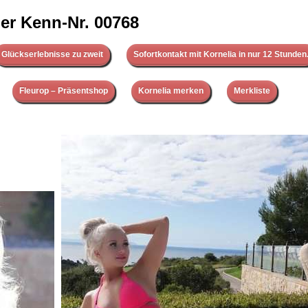
er Kenn-Nr. 00768
Glückserlebnisse zu zweit
Sofortkontakt mit Kornelia in nur 12 Stunden
Fleurop – Präsentshop
Kornelia merken
Merkliste