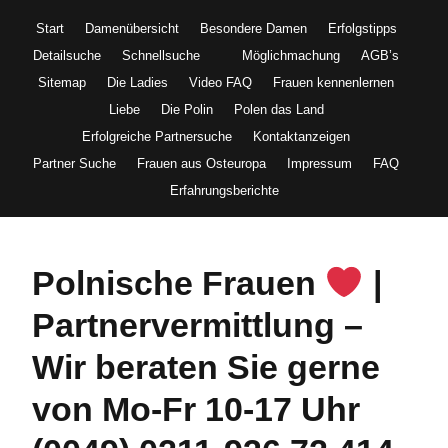
Start
Damenübersicht
Besondere Damen
Erfolgstipps
Detailsuche
Schnellsuche
Möglichmachung
AGB’s
Sitemap
Die Ladies
Video FAQ
Frauen kennenlernen
Liebe
Die Polin
Polen das Land
Erfolgreiche Partnersuche
Kontaktanzeigen
Partner Suche
Frauen aus Osteuropa
Impressum
FAQ
Erfahrungsberichte
Polnische Frauen
|
Partnervermittlung –
Wir beraten Sie gerne
von Mo-Fr 10-17 Uhr