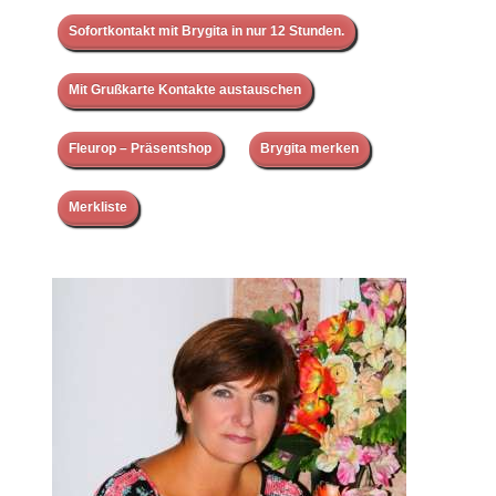
Sofortkontakt mit Brygita in nur 12 Stunden.
Mit Grußkarte Kontakte austauschen
Fleurop – Präsentshop
Brygita merken
Merkliste