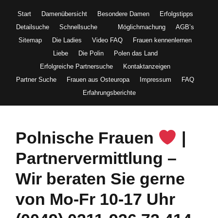
Start
Damenübersicht
Besondere Damen
Erfolgstipps
Detailsuche
Schnellsuche
Möglichmachung
AGB’s
Sitemap
Die Ladies
Video FAQ
Frauen kennenlernen
Liebe
Die Polin
Polen das Land
Erfolgreiche Partnersuche
Kontaktanzeigen
Partner Suche
Frauen aus Osteuropa
Impressum
FAQ
Erfahrungsberichte
Polnische Frauen
|
Partnervermittlung –
Wir beraten Sie gerne
von Mo-Fr 10-17 Uhr