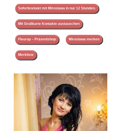
Sofortkontakt mit Miroslawa in nur 12 Stunden.
Mit Grußkarte Kontakte austauschen
Fleurop – Präsentshop
Miroslawa merken
Merkliste