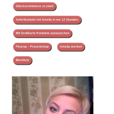
Glückserlebnisse zu zweit
Sofortkontakt mit Amelia in nur 12 Stunden.
Mit Grußkarte Kontakte austauschen
Fleurop – Präsentshop
Amelia merken
Merkliste