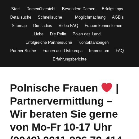
Start
Damenübersicht
Besondere Damen
Erfolgstipps
Detailsuche
Schnellsuche
Möglichmachung
AGB’s
Sitemap
Die Ladies
Video FAQ
Frauen kennenlernen
Liebe
Die Polin
Polen das Land
Erfolgreiche Partnersuche
Kontaktanzeigen
Partner Suche
Frauen aus Osteuropa
Impressum
FAQ
Erfahrungsberichte
Polnische Frauen
|
Partnervermittlung –
Wir beraten Sie gerne
von Mo-Fr 10-17 Uhr