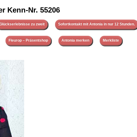
er Kenn-Nr. 55206
Glückserlebnisse zu zweit
Sofortkontakt mit Antonia in nur 12 Stunden.
Fleurop – Präsentshop
Antonia merken
Merkliste