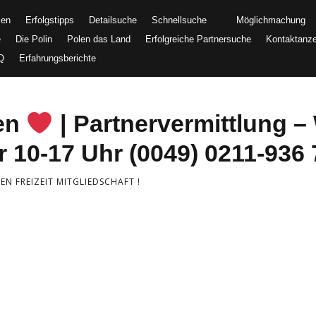
men
Erfolgstipps
Detailsuche
Schnellsuche
Möglichmachung
e
Die Polin
Polen das Land
Erfolgreiche Partnersuche
Kontaktanz
Q
Erfahrungsberichte
uen
| Partnervermittlung – 
 10-17 Uhr (0049) 0211-936 
N FREIZEIT MITGLIEDSCHAFT !