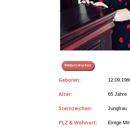
Bild(er) drucken
Geboren:
12.09.196
Alter:
65 Jahre
Sternzeichen:
Jungfrau
PLZ & Wohnort:
Einige Mi