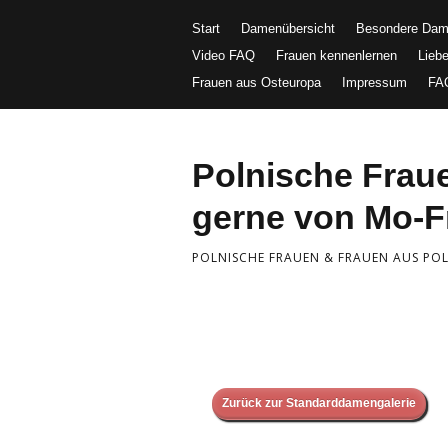
Start
Damenübersicht
Besondere Da
Video FAQ
Frauen kennenlernen
Lieb
Frauen aus Osteuropa
Impressum
FA
Polnische Fra
gerne von Mo-Fr
POLNISCHE FRAUEN & FRAUEN AUS POLE
Zurück zur Standarddamengalerie