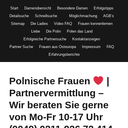
Start
Damenübersicht
Besondere Damen
Erfolgstipps
Detailsuche
Schnellsuche
Möglichmachung
AGB’s
Sitemap
Die Ladies
Video FAQ
Frauen kennenlernen
Liebe
Die Polin
Polen das Land
Erfolgreiche Partnersuche
Kontaktanzeigen
Partner Suche
Frauen aus Osteuropa
Impressum
FAQ
Erfahrungsberichte
Polnische Frauen
|
Partnervermittlung –
Wir beraten Sie gerne
von Mo-Fr 10-17 Uhr