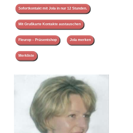
Sofortkontakt mit Jola in nur 12 Stunden.
Mit Grußkarte Kontakte austauschen
Fleurop – Präsentshop
Jola merken
Merkliste