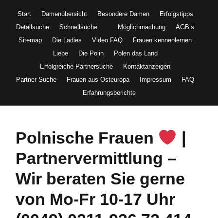
Start
Damenübersicht
Besondere Damen
Erfolgstipps
Detailsuche
Schnellsuche
Möglichmachung
AGB’s
Sitemap
Die Ladies
Video FAQ
Frauen kennenlernen
Liebe
Die Polin
Polen das Land
Erfolgreiche Partnersuche
Kontaktanzeigen
Partner Suche
Frauen aus Osteuropa
Impressum
FAQ
Erfahrungsberichte
Polnische Frauen
|
Partnervermittlung –
Wir beraten Sie gerne
von Mo-Fr 10-17 Uhr