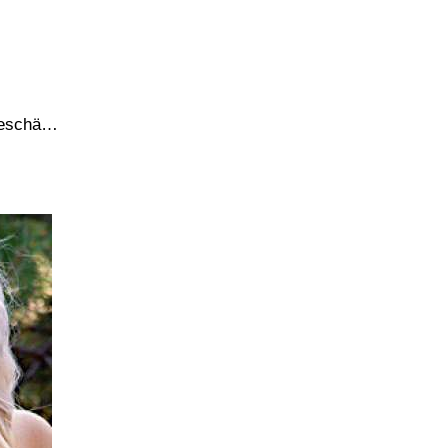
kgeschä…