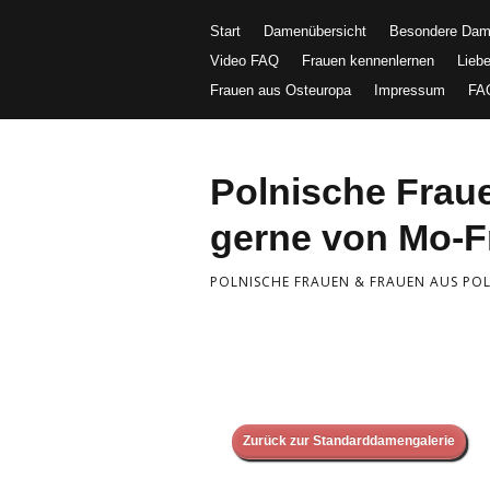
Start
Damenübersicht
Besondere Da
Video FAQ
Frauen kennenlernen
Lieb
Frauen aus Osteuropa
Impressum
FA
Polnische Fra
gerne von Mo-Fr
POLNISCHE FRAUEN & FRAUEN AUS POLE
Zurück zur Standarddamengalerie