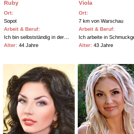
Ruby
Viola
Ort:
Ort:
…
Sopot
7 km von Warschau
Arbeit & Beruf:
Arbeit & Beruf:
Ich bin selbstständig in der…
Ich arbeite in Schmuc
Alter:
44 Jahre
Alter:
43 Jahre