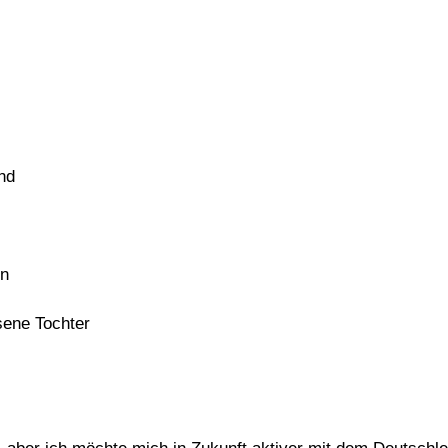
nd
en
ene Tochter