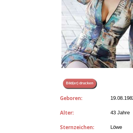
Bild(er) drucken
Geboren:
19.08.198
Alter:
43 Jahre
Sternzeichen:
Löwe