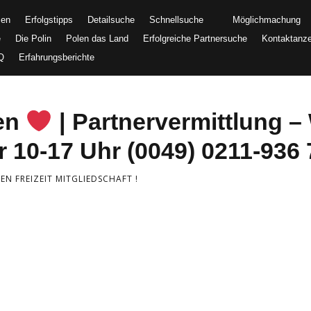
men
Erfolgstipps
Detailsuche
Schnellsuche
Möglichmachung
e
Die Polin
Polen das Land
Erfolgreiche Partnersuche
Kontaktanz
Q
Erfahrungsberichte
uen
| Partnervermittlung – 
 10-17 Uhr (0049) 0211-936 
N FREIZEIT MITGLIEDSCHAFT !