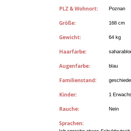
PLZ & Wohnort:
Poznan
Größe:
168 cm
Gewicht:
64 kg
Haarfarbe:
saharablo
Augenfarbe:
blau
Familienstand:
geschied
Kinder:
1 Erwachs
Rauche:
Nein
Sprachen: