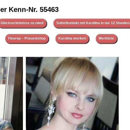
er Kenn-Nr. 55463
Glückserlebnisse zu zweit
Sofortkontakt mit Karolina in nur 12 Stunden
Fleurop – Präsentshop
Karolina merken
Merkliste