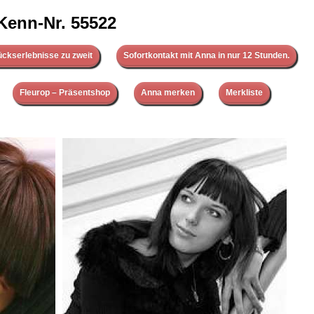
Kenn-Nr. 55522
ückserlebnisse zu zweit
Sofortkontakt mit Anna in nur 12 Stunden.
Fleurop – Präsentshop
Anna merken
Merkliste