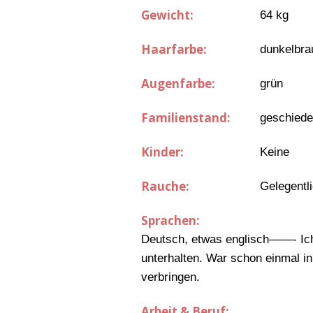
Gewicht:
64 kg
Haarfarbe:
dunkelbra
Augenfarbe:
grün
Familienstand:
geschied
Kinder:
Keine
Rauche:
Gelegentl
Sprachen:
Deutsch, etwas englisch——- Ich 
unterhalten. War schon einmal i
verbringen.
Arbeit & Beruf: