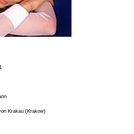
1
ann
von Krakau (Krakow)