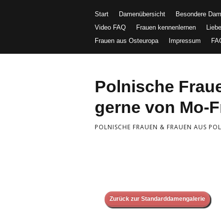
Start
Damenübersicht
Besondere Da
Video FAQ
Frauen kennenlernen
Lieb
Frauen aus Osteuropa
Impressum
FA
Polnische Fra
gerne von Mo-Fr
POLNISCHE FRAUEN & FRAUEN AUS POLE
Zurück zur Standarddamengalerie