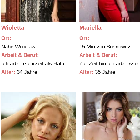
Wioletta
Mariella
Ort:
Ort:
Nähe Wroclaw
15 Min von Sosnowitz
Arbeit & Beruf:
Arbeit & Beruf:
Ich arbeite zurzeit als Halb…
Zur Zeit bin ich arbeits
Alter:
34 Jahre
Alter:
35 Jahre