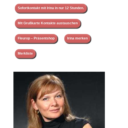
Sofortkontakt mit Irina in nur 12 Stunden.
Mit Grußkarte Kontakte austauschen
Fleurop – Präsentshop
Irina merken
Merkliste