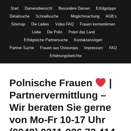
Start
Damenübersicht
Besondere Damen
Erfolgstipps
Detailsuche
Schnellsuche
Möglichmachung
AGB’s
Sitemap
Die Ladies
Video FAQ
Frauen kennenlernen
Liebe
Die Polin
Polen das Land
Erfolgreiche Partnersuche
Kontaktanzeigen
Partner Suche
Frauen aus Osteuropa
Impressum
FAQ
Erfahrungsberichte
Polnische Frauen
|
Partnervermittlung –
Wir beraten Sie gerne
von Mo-Fr 10-17 Uhr