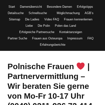
Start
Damenübersicht
Besondere Damen
Erfolgstipps
Detailsuche
Schnellsuche
Möglichmachung
AGB’s
Sitemap
Die Ladies
Video FAQ
Frauen kennenlernen
Liebe
Die Polin
Polen das Land
Erfolgreiche Partnersuche
Kontaktanzeigen
Partner Suche
Frauen aus Osteuropa
Impressum
FAQ
Erfahrungsberichte
Polnische Frauen
|
Partnervermittlung –
Wir beraten Sie gerne
von Mo-Fr 10-17 Uhr