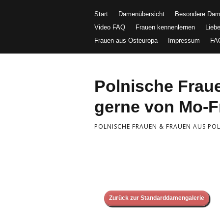
Start
Damenübersicht
Besondere Da
Video FAQ
Frauen kennenlernen
Lieb
Frauen aus Osteuropa
Impressum
FA
Polnische Fra
gerne von Mo-Fr
POLNISCHE FRAUEN & FRAUEN AUS POLE
Zurück zur Standarddamengalerie