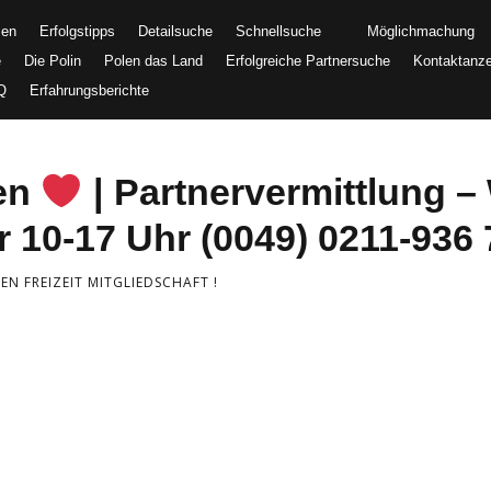
men
Erfolgstipps
Detailsuche
Schnellsuche
Möglichmachung
e
Die Polin
Polen das Land
Erfolgreiche Partnersuche
Kontaktanz
Q
Erfahrungsberichte
uen
| Partnervermittlung – 
 10-17 Uhr (0049) 0211-936 
N FREIZEIT MITGLIEDSCHAFT !