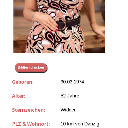
Bild(er) drucken
Geboren:
30.03.1974
Alter:
52 Jahre
Sternzeichen:
Widder
PLZ & Wohnort:
10 km von Danzig