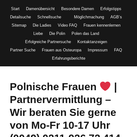
Start
Damenübersicht
Besondere Damen
Erfolgstipps
Detailsuche
Schnellsuche
Möglichmachung
AGB’s
Sitemap
Die Ladies
Video FAQ
Frauen kennenlernen
Liebe
Die Polin
Polen das Land
Erfolgreiche Partnersuche
Kontaktanzeigen
Partner Suche
Frauen aus Osteuropa
Impressum
FAQ
Erfahrungsberichte
Polnische Frauen
|
Partnervermittlung –
Wir beraten Sie gerne
von Mo-Fr 10-17 Uhr