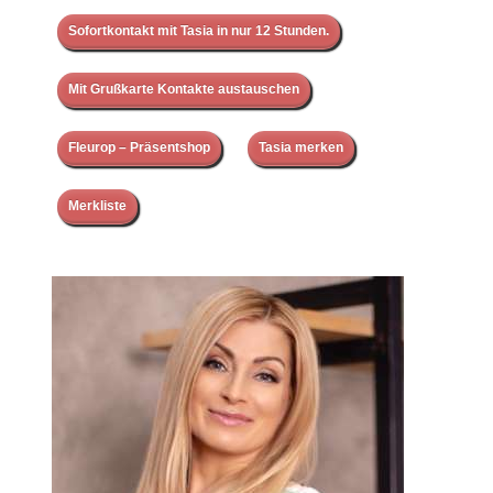
Sofortkontakt mit Tasia in nur 12 Stunden.
Mit Grußkarte Kontakte austauschen
Fleurop – Präsentshop
Tasia merken
Merkliste