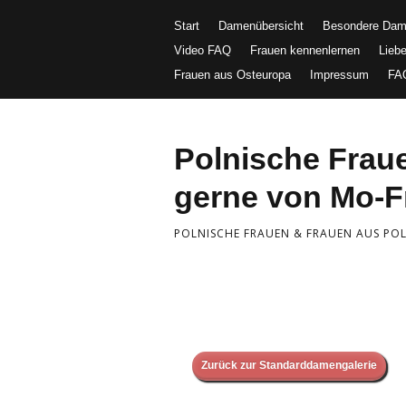
Start
Damenübersicht
Besondere Da
Video FAQ
Frauen kennenlernen
Lieb
Frauen aus Osteuropa
Impressum
FA
Polnische Fra
gerne von Mo-Fr
POLNISCHE FRAUEN & FRAUEN AUS POLE
Zurück zur Standarddamengalerie