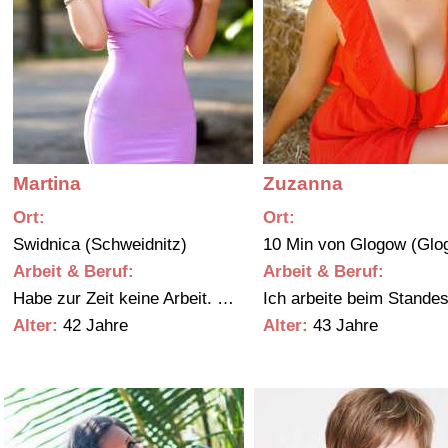
Martina
Zuzanna
Ort:
Ort:
…
Swidnica (Schweidnitz)
10 Min von Glogow (Glo
Arbeit & Beruf:
Arbeit & Beruf:
Habe zur Zeit keine Arbeit. …
Ich arbeite beim Stand
Alter:
42 Jahre
Alter:
43 Jahre