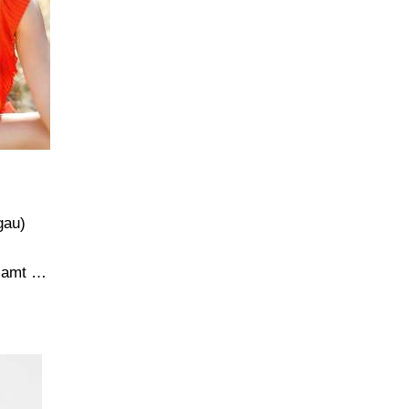
gau)
esamt …