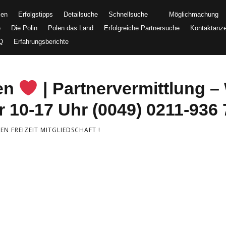
men
Erfolgstipps
Detailsuche
Schnellsuche
Möglichmachung
e
Die Polin
Polen das Land
Erfolgreiche Partnersuche
Kontaktanz
Q
Erfahrungsberichte
uen
| Partnervermittlung – 
 10-17 Uhr (0049) 0211-936 
N FREIZEIT MITGLIEDSCHAFT !