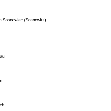
n Sosnowiec (Sosnowitz)
lau
en
ich