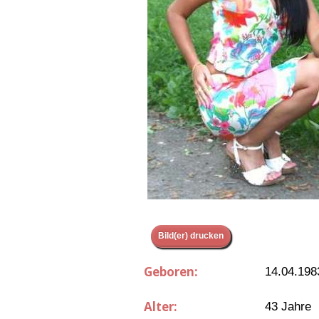
Bild(er) drucken
Geboren:
14.04.198
Alter:
43 Jahre