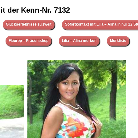
t der Kenn-Nr. 7132
Glückserlebnisse zu zweit
Sofortkontakt mit Lilia – Alina in nur 12 S
Fleurop – Präsentshop
Lilia – Alina merken
Merkliste