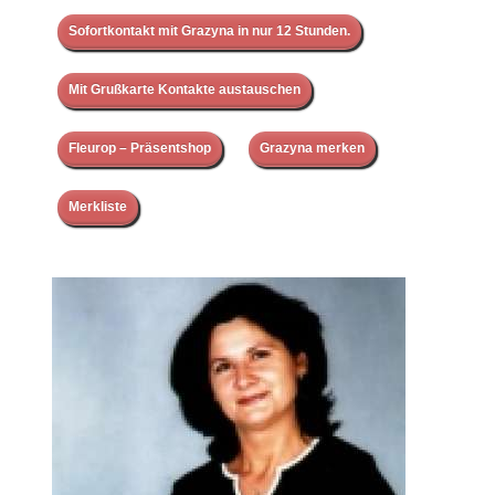
Sofortkontakt mit Grazyna in nur 12 Stunden.
Mit Grußkarte Kontakte austauschen
Fleurop – Präsentshop
Grazyna merken
Merkliste