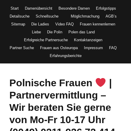
Start
Damenübersicht
Besondere Damen
Erfolgstipps
Detailsuche
Schnellsuche
Möglichmachung
AGB’s
Sitemap
Die Ladies
Video FAQ
Frauen kennenlernen
Liebe
Die Polin
Polen das Land
Erfolgreiche Partnersuche
Kontaktanzeigen
Partner Suche
Frauen aus Osteuropa
Impressum
FAQ
Erfahrungsberichte
Polnische Frauen
|
Partnervermittlung –
Wir beraten Sie gerne
von Mo-Fr 10-17 Uhr