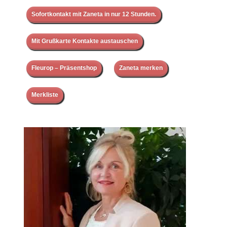
Sofortkontakt mit Zaneta in nur 12 Stunden.
Mit Grußkarte Kontakte austauschen
Fleurop – Präsentshop
Zaneta merken
Merkliste