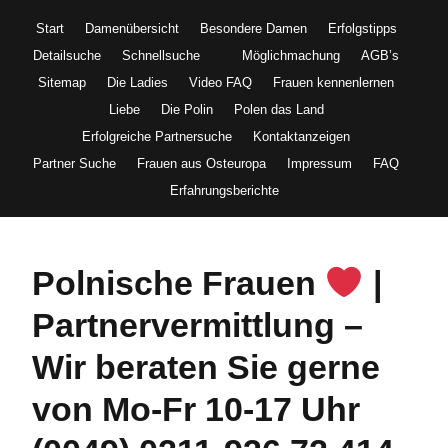
Start
Damenübersicht
Besondere Damen
Erfolgstipps
Detailsuche
Schnellsuche
Möglichmachung
AGB’s
Sitemap
Die Ladies
Video FAQ
Frauen kennenlernen
Liebe
Die Polin
Polen das Land
Erfolgreiche Partnersuche
Kontaktanzeigen
Partner Suche
Frauen aus Osteuropa
Impressum
FAQ
Erfahrungsberichte
Polnische Frauen
|
Partnervermittlung –
Wir beraten Sie gerne
von Mo-Fr 10-17 Uhr