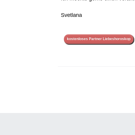
Svetlana
kostenloses Partner Liebeshoroskop