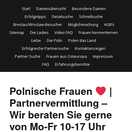
Start
Damenübersicht
Besondere Damen
Erfolgstipps
Detailsuche
Schnellsuche
Breslau/Wroclaw-Besucher
Möglichmachung
AGB’s
Sitemap
Die Ladies
Video FAQ
Frauen kennenlernen
Liebe
Die Polin
Polen das Land
Erfolgreiche Partnersuche
Kontaktanzeigen
Partner Suche
Frauen aus Osteuropa
Impressum
FAQ
Erfahrungsberichte
Polnische Frauen
|
Partnervermittlung –
Wir beraten Sie gerne
von Mo-Fr 10-17 Uhr