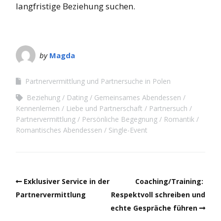
langfristige Beziehung suchen.
by
Magda
Partnervermittlung und Partnersuche in Polen
Beziehung
Dating
Gemeinsames Abendessen
Kennenlernen
Liebe und Partnerschaft
Partnersuch
Partnervermittlung
Persönliche Begegnung
Romantik
Romantisches Abendessen
Single-Event
Exklusiver Service in der
Coaching/Training:
Partnervermittlung
Respektvoll schreiben und
echte Gespräche führen