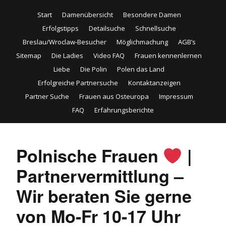
Start
Damenübersicht
Besondere Damen
Erfolgstipps
Detailsuche
Schnellsuche
Breslau/Wroclaw-Besucher
Möglichmachung
AGB’s
Sitemap
Die Ladies
Video FAQ
Frauen kennenlernen
Liebe
Die Polin
Polen das Land
Erfolgreiche Partnersuche
Kontaktanzeigen
Partner Suche
Frauen aus Osteuropa
Impressum
FAQ
Erfahrungsberichte
Polnische Frauen
|
Partnervermittlung –
Wir beraten Sie gerne
von Mo-Fr 10-17 Uhr