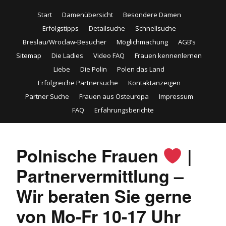
Start
Damenübersicht
Besondere Damen
Erfolgstipps
Detailsuche
Schnellsuche
Breslau/Wroclaw-Besucher
Möglichmachung
AGB’s
Sitemap
Die Ladies
Video FAQ
Frauen kennenlernen
Liebe
Die Polin
Polen das Land
Erfolgreiche Partnersuche
Kontaktanzeigen
Partner Suche
Frauen aus Osteuropa
Impressum
FAQ
Erfahrungsberichte
Polnische Frauen
|
Partnervermittlung –
Wir beraten Sie gerne
von Mo-Fr 10-17 Uhr