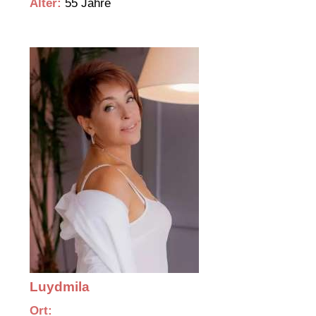
Alter:
55 Jahre
Luydmila
Ort: