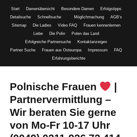
Start
Damenübersicht
Besondere Damen
Erfolgstipps
Detailsuche
Schnellsuche
Möglichmachung
AGB’s
Sitemap
Die Ladies
Video FAQ
Frauen kennenlernen
Liebe
Die Polin
Polen das Land
Erfolgreiche Partnersuche
Kontaktanzeigen
Partner Suche
Frauen aus Osteuropa
Impressum
FAQ
Erfahrungsberichte
Polnische Frauen
|
Partnervermittlung –
Wir beraten Sie gerne
von Mo-Fr 10-17 Uhr