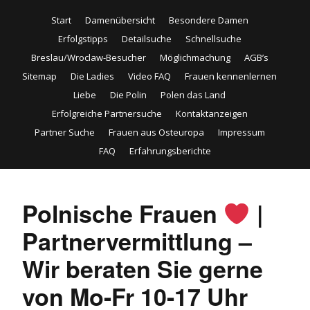
Start
Damenübersicht
Besondere Damen
Erfolgstipps
Detailsuche
Schnellsuche
Breslau/Wroclaw-Besucher
Möglichmachung
AGB’s
Sitemap
Die Ladies
Video FAQ
Frauen kennenlernen
Liebe
Die Polin
Polen das Land
Erfolgreiche Partnersuche
Kontaktanzeigen
Partner Suche
Frauen aus Osteuropa
Impressum
FAQ
Erfahrungsberichte
Polnische Frauen
|
Partnervermittlung –
Wir beraten Sie gerne
von Mo-Fr 10-17 Uhr