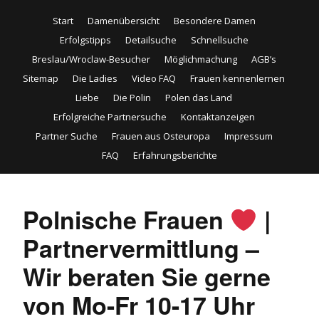
Start
Damenübersicht
Besondere Damen
Erfolgstipps
Detailsuche
Schnellsuche
Breslau/Wroclaw-Besucher
Möglichmachung
AGB’s
Sitemap
Die Ladies
Video FAQ
Frauen kennenlernen
Liebe
Die Polin
Polen das Land
Erfolgreiche Partnersuche
Kontaktanzeigen
Partner Suche
Frauen aus Osteuropa
Impressum
FAQ
Erfahrungsberichte
Polnische Frauen
|
Partnervermittlung –
Wir beraten Sie gerne
von Mo-Fr 10-17 Uhr