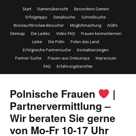
Start
Damenübersicht
Besondere Damen
Erfolgstipps
Detailsuche
Schnellsuche
Breslau/Wroclaw-Besucher
Möglichmachung
AGB’s
Sitemap
Die Ladies
Video FAQ
Frauen kennenlernen
Liebe
Die Polin
Polen das Land
Erfolgreiche Partnersuche
Kontaktanzeigen
Partner Suche
Frauen aus Osteuropa
Impressum
FAQ
Erfahrungsberichte
Polnische Frauen
|
Partnervermittlung –
Wir beraten Sie gerne
von Mo-Fr 10-17 Uhr