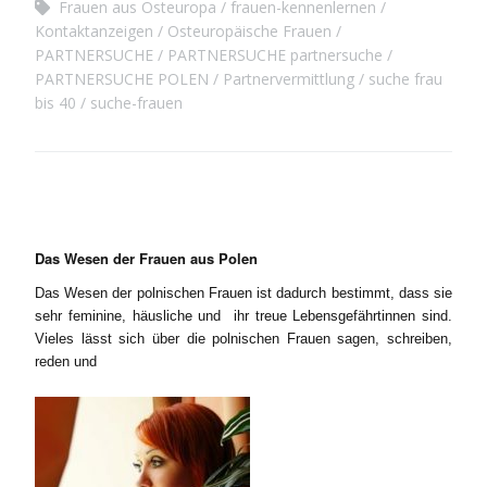
Frauen aus Osteuropa
frauen-kennenlernen
Kontaktanzeigen
Osteuropäische Frauen
PARTNERSUCHE
PARTNERSUCHE partnersuche
PARTNERSUCHE POLEN
Partnervermittlung
suche frau
bis 40
suche-frauen
Das Wesen der Frauen aus Polen
Das Wesen der polnischen Frauen ist dadurch bestimmt, dass sie
sehr feminine, häusliche und ihr treue Lebensgefährtinnen sind.
Vieles lässt sich über die polnischen Frauen sagen, schreiben,
reden und