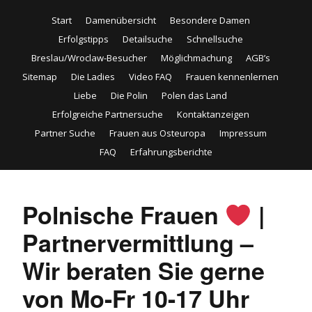
Start
Damenübersicht
Besondere Damen
Erfolgstipps
Detailsuche
Schnellsuche
Breslau/Wroclaw-Besucher
Möglichmachung
AGB’s
Sitemap
Die Ladies
Video FAQ
Frauen kennenlernen
Liebe
Die Polin
Polen das Land
Erfolgreiche Partnersuche
Kontaktanzeigen
Partner Suche
Frauen aus Osteuropa
Impressum
FAQ
Erfahrungsberichte
Polnische Frauen
|
Partnervermittlung –
Wir beraten Sie gerne
von Mo-Fr 10-17 Uhr