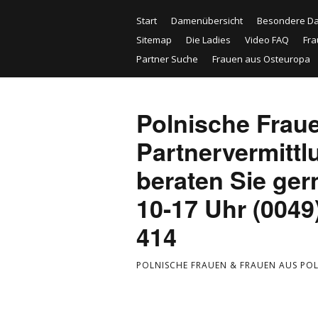
Start
Damenübersicht
Besondere D
Sitemap
Die Ladies
Video FAQ
Fra
Partner Suche
Frauen aus Osteuropa
Polnische Frau
Partnervermittl
beraten Sie ger
10-17 Uhr (0049
414
POLNISCHE FRAUEN & FRAUEN AUS POLE