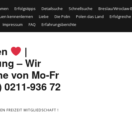
amen
Erfolgstipps
Detailsuche
Schnellsuche
Breslau/Wroclaw-
uen kennenlernen
Liebe
Die Polin
Polen das Land
Erfolgreich
Impressum
FAQ
Erfahrungsberichte
en
|
ung – Wir
ne von Mo-Fr
) 0211-936 72
N FREIZEIT MITGLIEDSCHAFT !