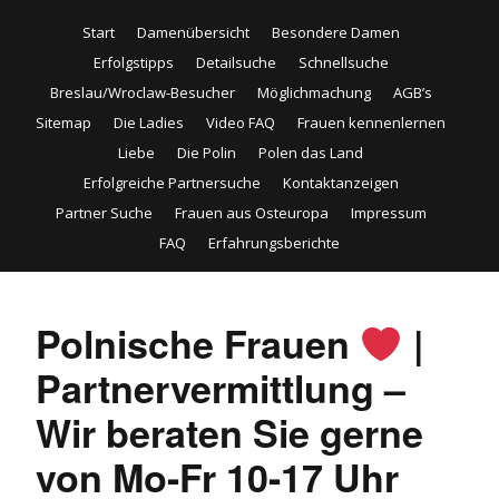
Start
Damenübersicht
Besondere Damen
Erfolgstipps
Detailsuche
Schnellsuche
Breslau/Wroclaw-Besucher
Möglichmachung
AGB’s
Sitemap
Die Ladies
Video FAQ
Frauen kennenlernen
Liebe
Die Polin
Polen das Land
Erfolgreiche Partnersuche
Kontaktanzeigen
Partner Suche
Frauen aus Osteuropa
Impressum
FAQ
Erfahrungsberichte
Polnische Frauen
|
Partnervermittlung –
Wir beraten Sie gerne
von Mo-Fr 10-17 Uhr